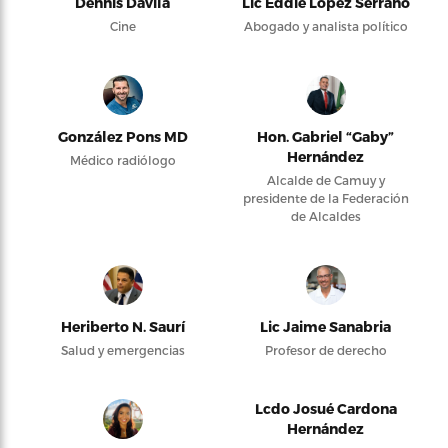
Dennis Dávila
Lic Eddie López Serrano
Cine
Abogado y analista político
González Pons MD
Hon. Gabriel “Gaby”
Hernández
Médico radiólogo
Alcalde de Camuy y
presidente de la Federación
de Alcaldes
Heriberto N. Saurí
Lic Jaime Sanabria
Salud y emergencias
Profesor de derecho
Lcdo Josué Cardona
Hernández