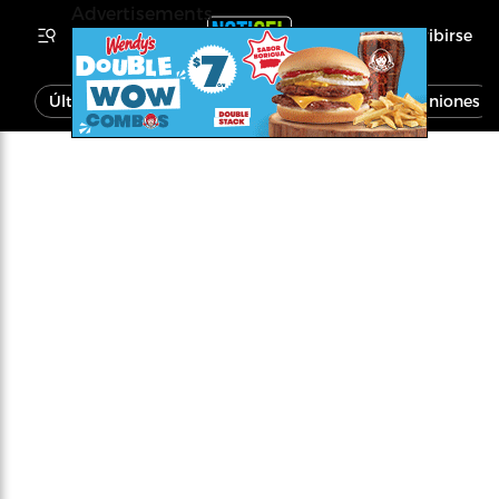
Advertisements
Inscribirse
Última Hora
Noticias
Economía
Opiniones