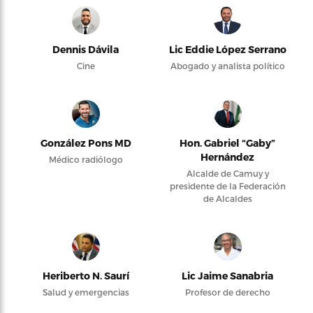
Dennis Dávila
Lic Eddie López Serrano
Cine
Abogado y analista político
González Pons MD
Hon. Gabriel “Gaby”
Hernández
Médico radiólogo
Alcalde de Camuy y
presidente de la Federación
de Alcaldes
Heriberto N. Saurí
Lic Jaime Sanabria
Salud y emergencias
Profesor de derecho