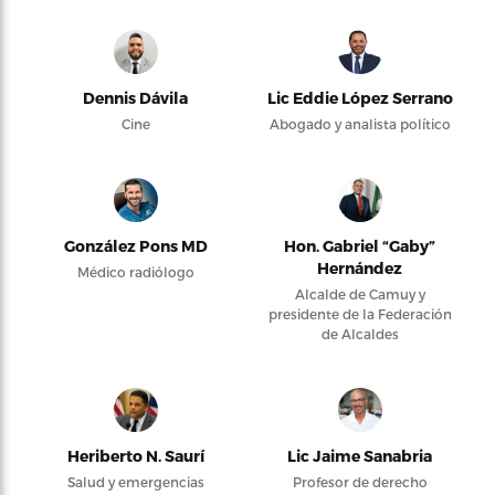
Dennis Dávila
Lic Eddie López Serrano
Cine
Abogado y analista político
González Pons MD
Hon. Gabriel “Gaby”
Hernández
Médico radiólogo
Alcalde de Camuy y
presidente de la Federación
de Alcaldes
Heriberto N. Saurí
Lic Jaime Sanabria
Salud y emergencias
Profesor de derecho