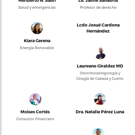
Heriberto N. Saurí
Lic Jaime Sanabria
Salud y emergencias
Profesor de derecho
Lcdo Josué Cardona
Hernández
Kiara Gerena
Energía Renovable
Laureano Giraldez MD
Otorrinolaringología y
Cirugía de Cabeza y Cuello
Moises Cortés
Dra. Natalie Pérez Luna
Consultor Financiero