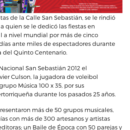
as de la Calle San Sebastián, se le rindió
a quien se le dedicó las fiestas en
l a nivel mundial por más de cinco
odías ante miles de espectadores durante
a del Quinto Centenario.
Nacional San Sebastián 2012 el
vier Culson, la jugadora de voleibol
l grupo Música 100 x 35, por sus
uertorriqueña durante los pasados 25 años.
presentaron más de 50 grupos musicales,
nías con más de 300 artesanos y artistas
 editoras; un Baile de Época con 50 parejas y