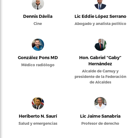
Dennis Dávila
Lic Eddie López Serrano
Cine
Abogado y analista político
González Pons MD
Hon. Gabriel “Gaby”
Hernández
Médico radiólogo
Alcalde de Camuy y
presidente de la Federación
de Alcaldes
Heriberto N. Saurí
Lic Jaime Sanabria
Salud y emergencias
Profesor de derecho