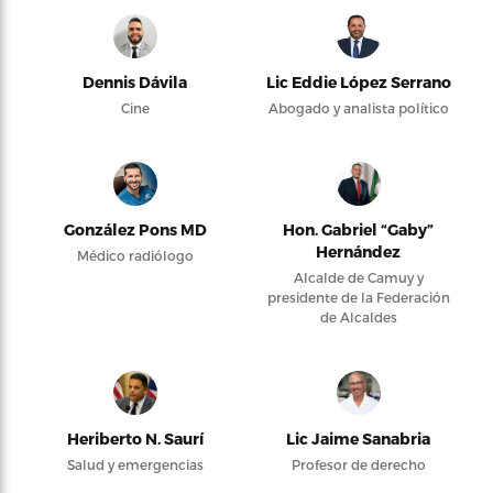
Dennis Dávila
Lic Eddie López Serrano
Cine
Abogado y analista político
González Pons MD
Hon. Gabriel “Gaby”
Hernández
Médico radiólogo
Alcalde de Camuy y
presidente de la Federación
de Alcaldes
Heriberto N. Saurí
Lic Jaime Sanabria
Salud y emergencias
Profesor de derecho