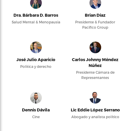
Dra. Bárbara D. Barros
Brian Díaz
Salud Mental & Menopausia
Presidente & Fundador
Pacifico Group
José Julio Aparicio
Carlos Johnny Méndez
Núñez
Política y derecho
Presidente Cámara de
Representantes
Dennis Dávila
Lic Eddie López Serrano
Cine
Abogado y analista político