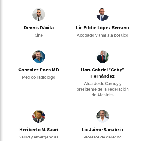
Dennis Dávila
Lic Eddie López Serrano
Cine
Abogado y analista político
González Pons MD
Hon. Gabriel “Gaby”
Hernández
Médico radiólogo
Alcalde de Camuy y
presidente de la Federación
de Alcaldes
Heriberto N. Saurí
Lic Jaime Sanabria
Salud y emergencias
Profesor de derecho