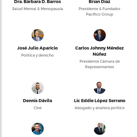
Dra. Bárbara D. Barros
Brian Díaz
Salud Mental & Menopausia
Presidente & Fundador
Pacifico Group
José Julio Aparicio
Carlos Johnny Méndez
Núñez
Política y derecho
Presidente Cámara de
Representantes
Dennis Dávila
Lic Eddie López Serrano
Cine
Abogado y analista político