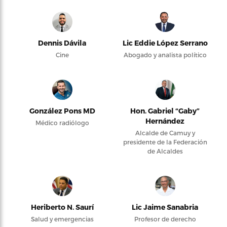
Dennis Dávila
Lic Eddie López Serrano
Cine
Abogado y analista político
González Pons MD
Hon. Gabriel “Gaby”
Hernández
Médico radiólogo
Alcalde de Camuy y
presidente de la Federación
de Alcaldes
Heriberto N. Saurí
Lic Jaime Sanabria
Salud y emergencias
Profesor de derecho