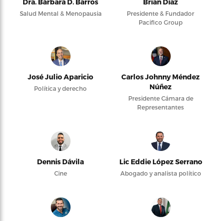
Dra. Bárbara D. Barros
Brian Díaz
Salud Mental & Menopausia
Presidente & Fundador
Pacifico Group
José Julio Aparicio
Carlos Johnny Méndez
Núñez
Política y derecho
Presidente Cámara de
Representantes
Dennis Dávila
Lic Eddie López Serrano
Cine
Abogado y analista político