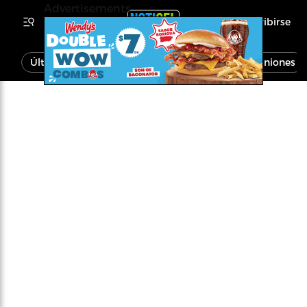
Advertisements
Inscribirse
Última Hora
Noticias
Economía
Opiniones