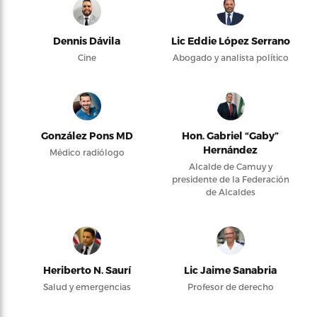
Dennis Dávila
Lic Eddie López Serrano
Cine
Abogado y analista político
González Pons MD
Hon. Gabriel “Gaby”
Hernández
Médico radiólogo
Alcalde de Camuy y
presidente de la Federación
de Alcaldes
Heriberto N. Saurí
Lic Jaime Sanabria
Salud y emergencias
Profesor de derecho