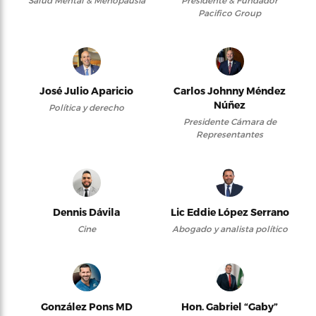
Salud Mental & Menopausia
Presidente & Fundador
Pacifico Group
José Julio Aparicio
Carlos Johnny Méndez
Núñez
Política y derecho
Presidente Cámara de
Representantes
Dennis Dávila
Lic Eddie López Serrano
Cine
Abogado y analista político
González Pons MD
Hon. Gabriel “Gaby”