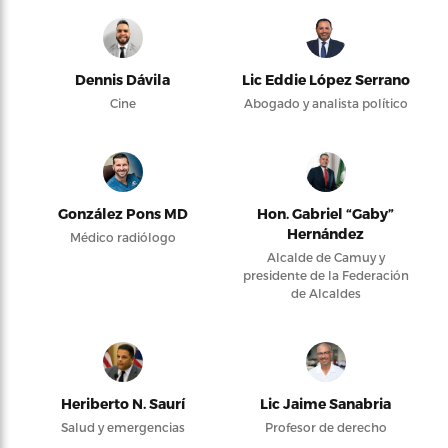
Dennis Dávila
Lic Eddie López Serrano
Cine
Abogado y analista político
González Pons MD
Hon. Gabriel “Gaby”
Hernández
Médico radiólogo
Alcalde de Camuy y
presidente de la Federación
de Alcaldes
Heriberto N. Saurí
Lic Jaime Sanabria
Salud y emergencias
Profesor de derecho