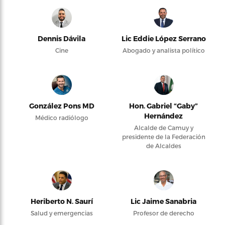
Dennis Dávila
Lic Eddie López Serrano
Cine
Abogado y analista político
González Pons MD
Hon. Gabriel “Gaby”
Hernández
Médico radiólogo
Alcalde de Camuy y
presidente de la Federación
de Alcaldes
Heriberto N. Saurí
Lic Jaime Sanabria
Salud y emergencias
Profesor de derecho