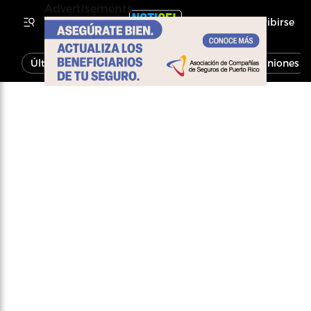
Advertisements
Inscribirse
Última Hora
Noticias
Economía
Opiniones