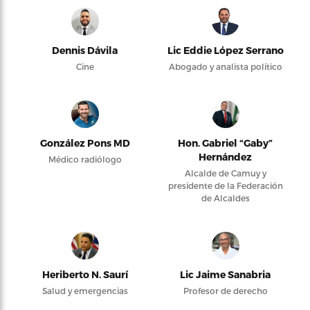
Dennis Dávila
Lic Eddie López Serrano
Cine
Abogado y analista político
González Pons MD
Hon. Gabriel “Gaby”
Hernández
Médico radiólogo
Alcalde de Camuy y
presidente de la Federación
de Alcaldes
Heriberto N. Saurí
Lic Jaime Sanabria
Salud y emergencias
Profesor de derecho