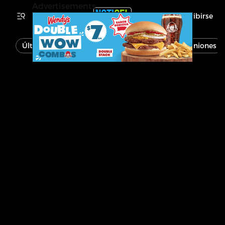
Advertisements
Inscribirse
Última Hora
Noticias
Economía
Opiniones