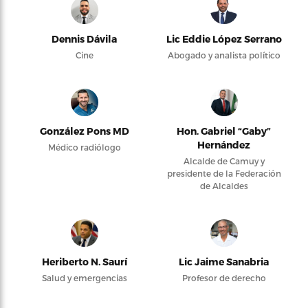
Dennis Dávila
Lic Eddie López Serrano
Cine
Abogado y analista político
González Pons MD
Hon. Gabriel “Gaby”
Hernández
Médico radiólogo
Alcalde de Camuy y
presidente de la Federación
de Alcaldes
Heriberto N. Saurí
Lic Jaime Sanabria
Salud y emergencias
Profesor de derecho