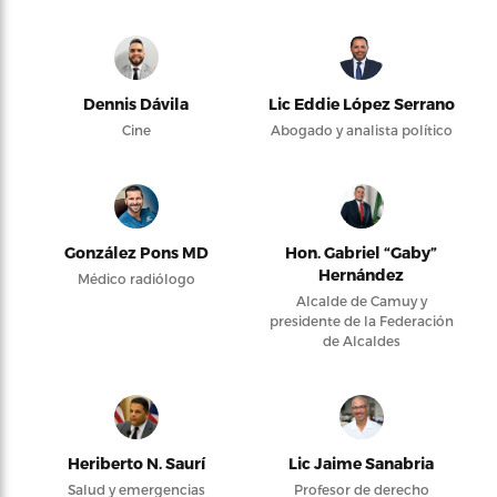
Dennis Dávila
Lic Eddie López Serrano
Cine
Abogado y analista político
González Pons MD
Hon. Gabriel “Gaby”
Hernández
Médico radiólogo
Alcalde de Camuy y
presidente de la Federación
de Alcaldes
Heriberto N. Saurí
Lic Jaime Sanabria
Salud y emergencias
Profesor de derecho