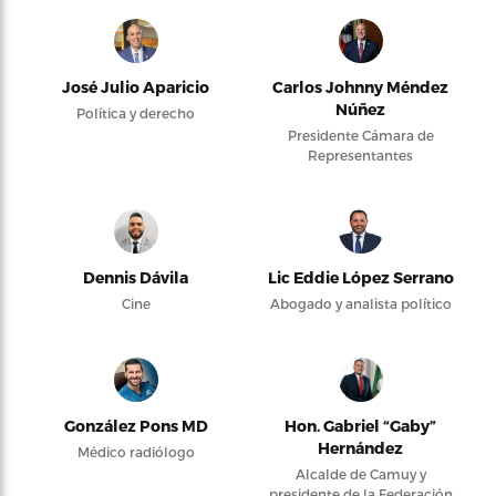
José Julio Aparicio
Carlos Johnny Méndez
Núñez
Política y derecho
Presidente Cámara de
Representantes
Dennis Dávila
Lic Eddie López Serrano
Cine
Abogado y analista político
González Pons MD
Hon. Gabriel “Gaby”
Hernández
Médico radiólogo
Alcalde de Camuy y
presidente de la Federación