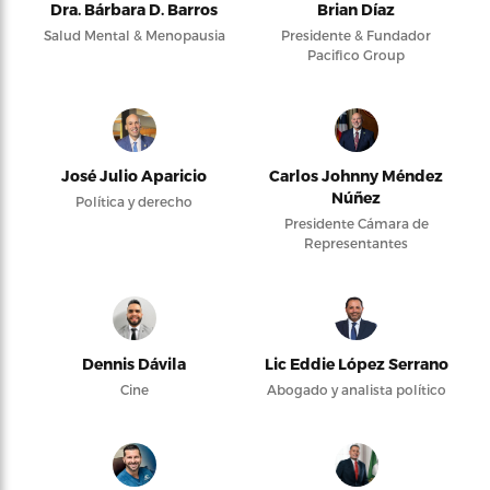
Dra. Bárbara D. Barros
Brian Díaz
Salud Mental & Menopausia
Presidente & Fundador
Pacifico Group
José Julio Aparicio
Carlos Johnny Méndez
Núñez
Política y derecho
Presidente Cámara de
Representantes
Dennis Dávila
Lic Eddie López Serrano
Cine
Abogado y analista político