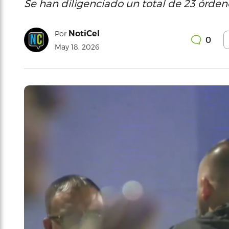
Se han diligenciado un total de 23 órdene
NotiCel
Por
0
May 18, 2026