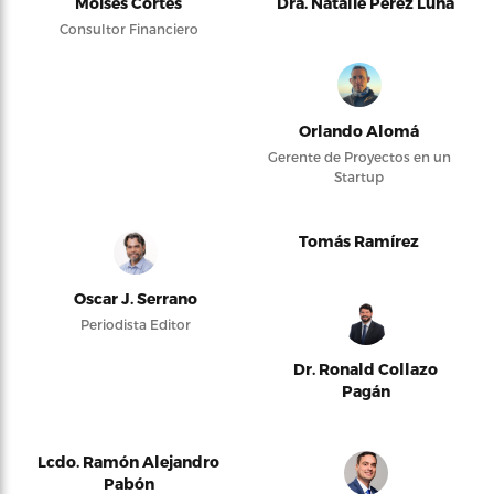
Moises Cortés
Dra. Natalie Pérez Luna
Consultor Financiero
Orlando Alomá
Gerente de Proyectos en un
Startup
Tomás Ramírez
Oscar J. Serrano
Periodista Editor
Dr. Ronald Collazo
Pagán
Lcdo. Ramón Alejandro
Pabón