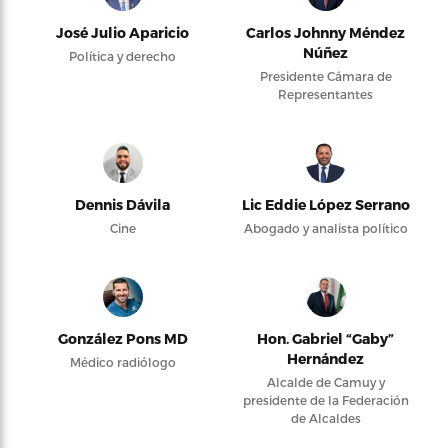
José Julio Aparicio
Carlos Johnny Méndez
Núñez
Política y derecho
Presidente Cámara de
Representantes
Dennis Dávila
Lic Eddie López Serrano
Cine
Abogado y analista político
González Pons MD
Hon. Gabriel “Gaby”
Hernández
Médico radiólogo
Alcalde de Camuy y
presidente de la Federación
de Alcaldes