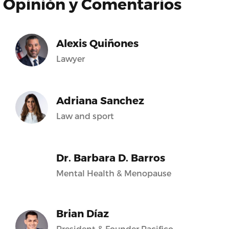
Opinión y Comentarios
Alexis Quiñones
Lawyer
Adriana Sanchez
Law and sport
Dr. Barbara D. Barros
Mental Health & Menopause
Brian Díaz
President & Founder Pacifico