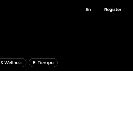
En
Register
e & Wellness
El Tiempo