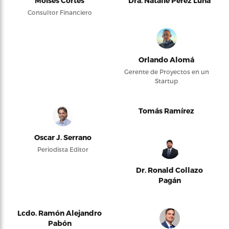
Moises Cortés
Dra. Natalie Pérez Luna
Consultor Financiero
Orlando Alomá
Gerente de Proyectos en un
Startup
Tomás Ramírez
Oscar J. Serrano
Periodista Editor
Dr. Ronald Collazo
Pagán
Lcdo. Ramón Alejandro
Pabón