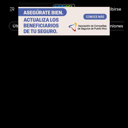
Advertisements
Inscribirse
Última Hora
Noticias
Economía
Opiniones