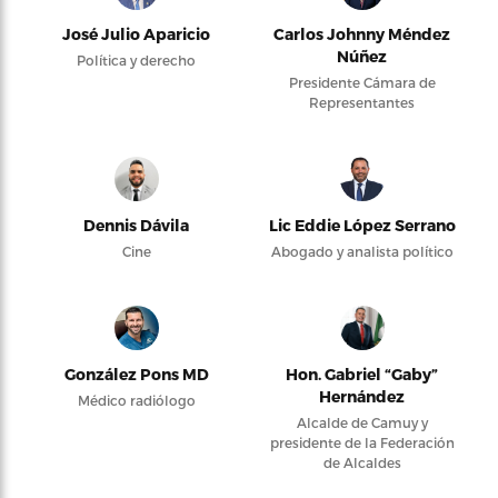
José Julio Aparicio
Carlos Johnny Méndez
Núñez
Política y derecho
Presidente Cámara de
Representantes
Dennis Dávila
Lic Eddie López Serrano
Cine
Abogado y analista político
González Pons MD
Hon. Gabriel “Gaby”
Hernández
Médico radiólogo
Alcalde de Camuy y
presidente de la Federación
de Alcaldes