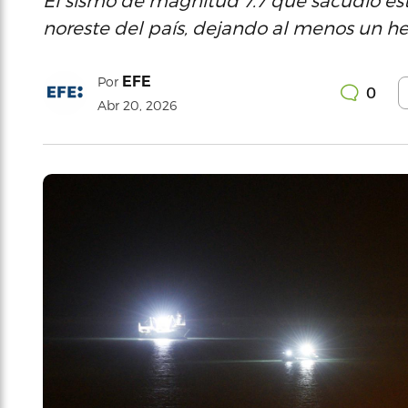
El sismo de magnitud 7.7 que sacudió esta
noreste del país, dejando al menos un he
EFE
Por
0
Abr 20, 2026