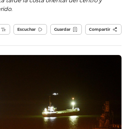
 tarde la costa oriental del centro y
rido.
Escuchar
Guardar
Compartir