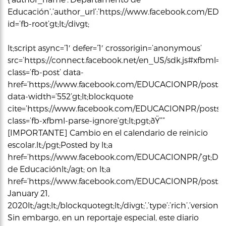
Educación’,’author_url’:’https://www.facebook.com/EDUCAC
id=’fb-root’gt;lt;/divgt;
lt;script async=’1′ defer=’1′ crossorigin=’anonymous’
src=’https://connect.facebook.net/en_US/sdk.js#xfbml=1&ver
class=’fb-post’ data-
href=’https://www.facebook.com/EDUCACIONPR/posts/
data-width=’552’gt;lt;blockquote
cite=’https://www.facebook.com/EDUCACIONPR/posts/1
class=’fb-xfbml-parse-ignore’gt;lt;pgt;ðŸ””
[IMPORTANTE] Cambio en el calendario de reinicio
escolar.lt;/pgt;Posted by lt;a
href=’https://www.facebook.com/EDUCACIONPR/’gt;De
de Educaciónlt;/agt; on lt;a
href=’https://www.facebook.com/EDUCACIONPR/posts/1
January 21,
2020lt;/agt;lt;/blockquotegt;lt;/divgt;’,’type’:’rich’,’ve
Sin embargo, en un reportaje especial, este diario