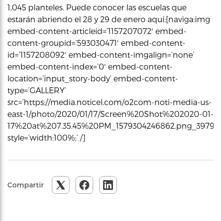
1,045 planteles. Puede conocer las escuelas que
estarán abriendo el 28 y 29 de enero aquí:[naviga:img
embed-content-articleid=’1157207072′ embed-
content-groupid=’593030471′ embed-content-
id=’1157208092′ embed-content-imgalign=’none’
embed-content-index=’0′ embed-content-
location=’input_story-body’ embed-content-
type=’GALLERY’
src=’https://media.noticel.com/o2com-noti-media-us-
east-1/photo/2020/01/17/Screen%20Shot%202020-01-
17%20at%207.35.45%20PM_1579304246862.png_3979835
style=’width:100%;’ /]
Compartir