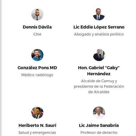
Dennis Dávila
Lic Eddie López Serrano
Cine
Abogado y analista político
González Pons MD
Hon. Gabriel “Gaby”
Hernández
Médico radiólogo
Alcalde de Camuy y
presidente de la Federación
de Alcaldes
Heriberto N. Saurí
Lic Jaime Sanabria
Salud y emergencias
Profesor de derecho