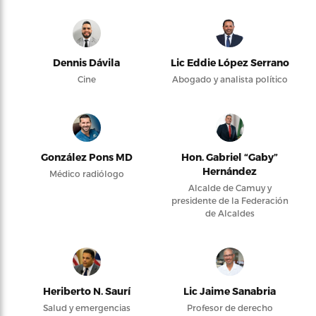
Dennis Dávila
Lic Eddie López Serrano
Cine
Abogado y analista político
González Pons MD
Hon. Gabriel “Gaby”
Hernández
Médico radiólogo
Alcalde de Camuy y
presidente de la Federación
de Alcaldes
Heriberto N. Saurí
Lic Jaime Sanabria
Salud y emergencias
Profesor de derecho