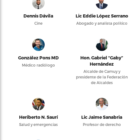
Dennis Dávila
Lic Eddie López Serrano
Cine
Abogado y analista político
González Pons MD
Hon. Gabriel “Gaby”
Hernández
Médico radiólogo
Alcalde de Camuy y
presidente de la Federación
de Alcaldes
Heriberto N. Saurí
Lic Jaime Sanabria
Salud y emergencias
Profesor de derecho