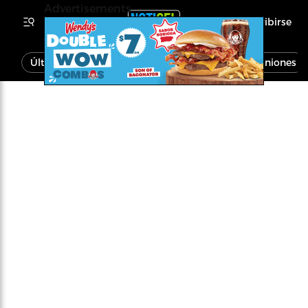
Advertisements
Inscribirse
Última Hora
Noticias
Economía
Opiniones