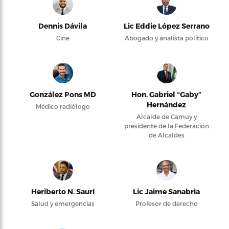
Dennis Dávila
Lic Eddie López Serrano
Cine
Abogado y analista político
González Pons MD
Hon. Gabriel “Gaby”
Hernández
Médico radiólogo
Alcalde de Camuy y
presidente de la Federación
de Alcaldes
Heriberto N. Saurí
Lic Jaime Sanabria
Salud y emergencias
Profesor de derecho