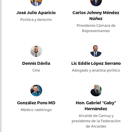
José Julio Aparicio
Carlos Johnny Méndez
Núñez
Política y derecho
Presidente Cámara de
Representantes
Dennis Dávila
Lic Eddie López Serrano
Cine
Abogado y analista político
González Pons MD
Hon. Gabriel “Gaby”
Hernández
Médico radiólogo
Alcalde de Camuy y
presidente de la Federación
de Alcaldes