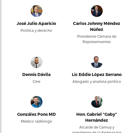
José Julio Aparicio
Carlos Johnny Méndez
Núñez
Política y derecho
Presidente Cámara de
Representantes
Dennis Dávila
Lic Eddie López Serrano
Cine
Abogado y analista político
González Pons MD
Hon. Gabriel “Gaby”
Hernández
Médico radiólogo
Alcalde de Camuy y
presidente de la Federación