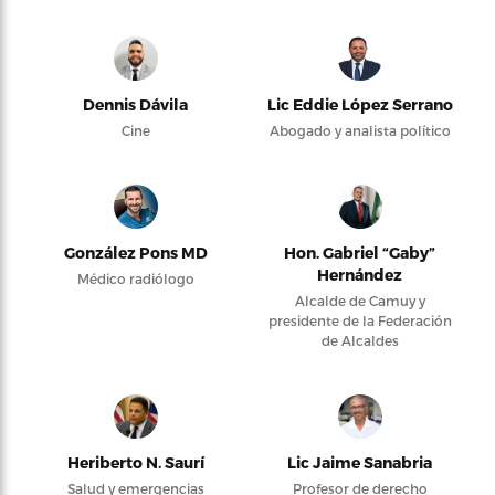
Dennis Dávila
Lic Eddie López Serrano
Cine
Abogado y analista político
González Pons MD
Hon. Gabriel “Gaby”
Hernández
Médico radiólogo
Alcalde de Camuy y
presidente de la Federación
de Alcaldes
Heriberto N. Saurí
Lic Jaime Sanabria
Salud y emergencias
Profesor de derecho