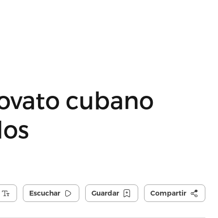
novato cubano
dos
Escuchar
Guardar
Compartir