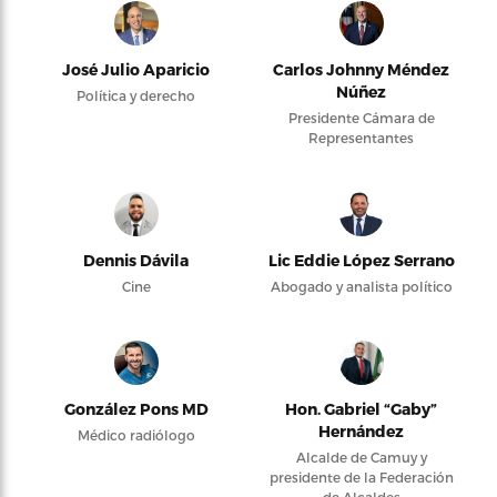
José Julio Aparicio
Carlos Johnny Méndez
Núñez
Política y derecho
Presidente Cámara de
Representantes
Dennis Dávila
Lic Eddie López Serrano
Cine
Abogado y analista político
González Pons MD
Hon. Gabriel “Gaby”
Hernández
Médico radiólogo
Alcalde de Camuy y
presidente de la Federación
de Alcaldes