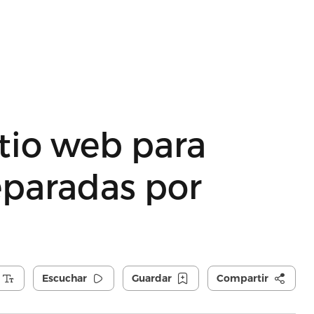
itio web para
separadas por
Escuchar
Guardar
Compartir