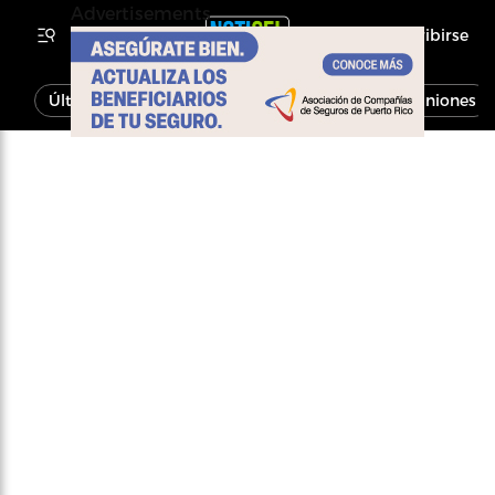
Advertisements
Inscribirse
Última Hora
Noticias
Economía
Opiniones