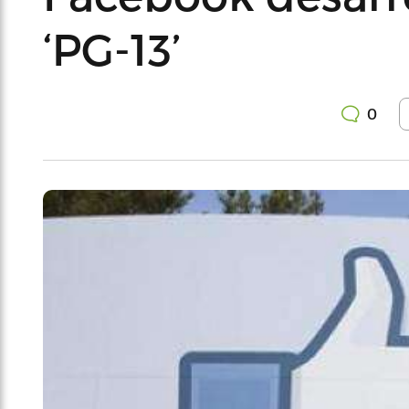
‘PG-13’
0