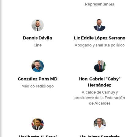
Representantes
Dennis Dávila
Lic Eddie López Serrano
Cine
Abogado y analista político
González Pons MD
Hon. Gabriel “Gaby”
Hernández
Médico radiólogo
Alcalde de Camuy y
presidente de la Federación
de Alcaldes
Heriberto N. Saurí
Lic Jaime Sanabria