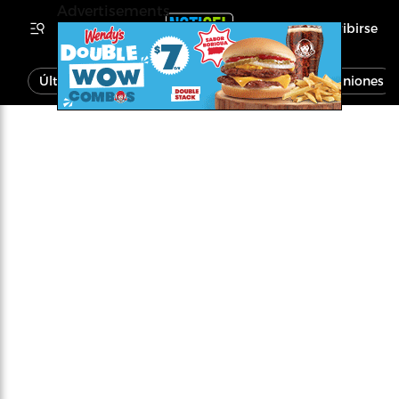
Advertisements
Inscribirse
Última Hora
Noticias
Economía
Opiniones