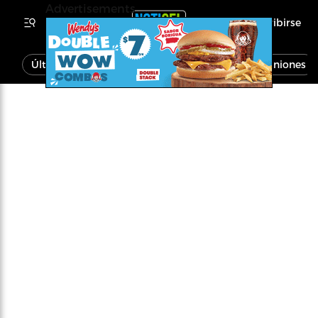
Advertisements
Inscribirse
Última Hora
Noticias
Economía
Opiniones