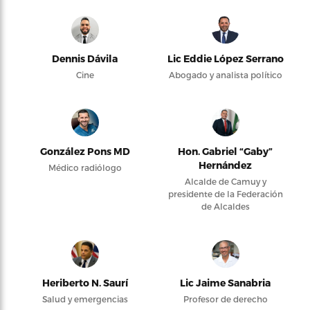
Dennis Dávila
Lic Eddie López Serrano
Cine
Abogado y analista político
González Pons MD
Hon. Gabriel “Gaby”
Hernández
Médico radiólogo
Alcalde de Camuy y
presidente de la Federación
de Alcaldes
Heriberto N. Saurí
Lic Jaime Sanabria
Salud y emergencias
Profesor de derecho