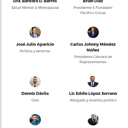
Dra. Bárbara D. Barros
Brian Díaz
Salud Mental & Menopausia
Presidente & Fundador
Pacifico Group
José Julio Aparicio
Carlos Johnny Méndez
Núñez
Política y derecho
Presidente Cámara de
Representantes
Dennis Dávila
Lic Eddie López Serrano
Cine
Abogado y analista político