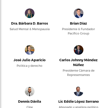
Dra. Bárbara D. Barros
Brian Díaz
Salud Mental & Menopausia
Presidente & Fundador
Pacifico Group
José Julio Aparicio
Carlos Johnny Méndez
Núñez
Política y derecho
Presidente Cámara de
Representantes
Dennis Dávila
Lic Eddie López Serrano
Cine
Abogado y analista político