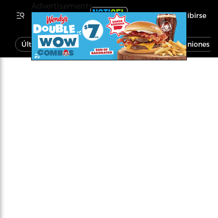
Advertisements
Inscribirse
Última Hora
Noticias
Economía
Opiniones